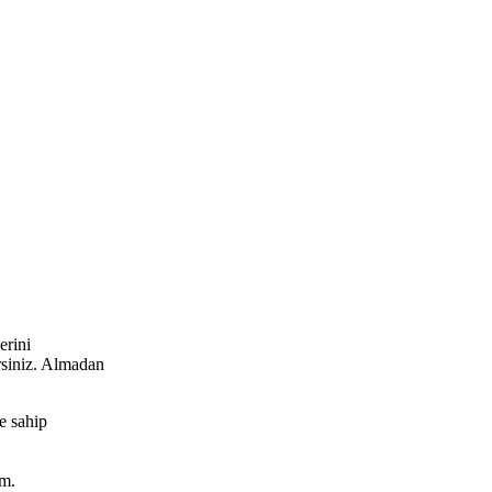
erini
siniz.
Almadan
ğe sahip
im.