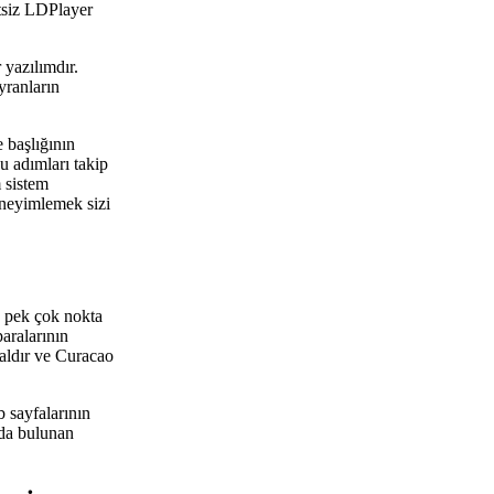
 yazılımdır.
yranların
 başlığının
u adımları takip
 sistem
eneyimlemek sizi
k pek çok nokta
paralarının
aldır ve Curacao
b sayfalarının
nda bulunan