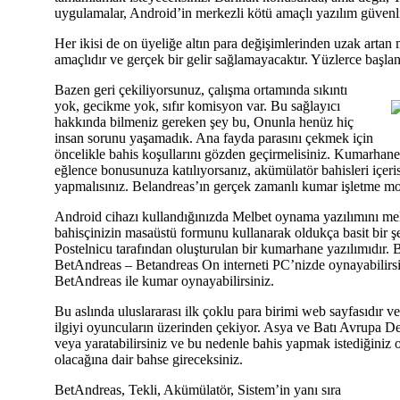
uygulamalar, Android’in merkezli kötü amaçlı yazılım güven
Her ikisi de on üyeliğe altın para değişimlerinden uzak artan 
amaçlıdır ve gerçek bir gelir sağlamayacaktır. Yüzlerce başlang
Bazen geri çekiliyorsunuz, çalışma ortamında sıkıntı
yok, gecikme yok, sıfır komisyon var. Bu sağlayıcı
hakkında bilmeniz gereken şey bu, Onunla henüz hiç
insan sorunu yaşamadık. Ana fayda parasını çekmek için
öncelikle bahis koşullarını gözden geçirmelisiniz. Kumarhane
eğlence bonusunuza katılıyorsanız, akümülatör bahisleri içeri
yapmalısınız. Belandreas’ın gerçek zamanlı kumar işletme mod
Android cihazı kullandığınızda Melbet oynama yazılımını me
bahisçinizin masaüstü formunu kullanarak oldukça basit bir şe
Postelnicu tarafından oluşturulan bir kumarhane yazılımıdır. 
BetAndreas – Betandreas On interneti PC’nizde oynayabilirs
BetAndreas ile kumar oynayabilirsiniz.
Bu aslında uluslararası ilk çoklu para birimi web sayfasıdır ve
ilgiyi oyuncuların üzerinden çekiyor. Asya ve Batı Avrupa De
veya yaratabilirsiniz ve bu nedenle bahis yapmak istediğiniz
olacağına dair bahse gireceksiniz.
BetAndreas, Tekli, Akümülatör, Sistem’in yanı sıra