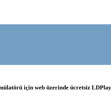
mülatörü için web üzerinde ücretsiz LDPla