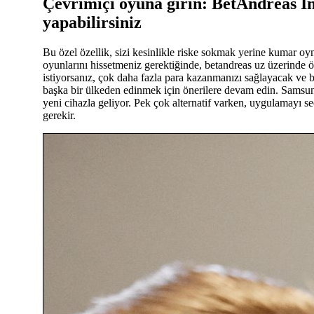
Çevrimiçi oyuna girin: BetAndreas İn
yapabilirsiniz
Bu özel özellik, sizi kesinlikle riske sokmak yerine kumar oy
oyunlarını hissetmeniz gerektiğinde, betandreas uz üzerinde ö
istiyorsanız, çok daha fazla para kazanmanızı sağlayacak ve ba
başka bir ülkeden edinmek için önerilere devam edin. Samsung
yeni cihazla geliyor. Pek çok alternatif varken, uygulamayı 
gerekir.