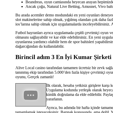
Beandreas, oyun camiasında heyecan arayan hepimizden 
Ancak çoğu, Natural Live Betting, Amusnet, Vivo bahis
Bu arada acemiler demo modundaki en yeni oyunları deneyecekle
slot makinelerine sahip olmak, yığılmış olandan çok daha faz
ios’larına sahip olmak için uygulamalarda inceleyebilirsiniz.
Futbol hayranları ayrıca uygulamada çeşitli çevrimiçi oyun ve
olmasını sağlayabilir ve kar elde edebilirsiniz. En yeni uyg
oyunlarına yardımcı olabilir hem de spor bahisleri yapabilir
dağarcığından da kullanılabilir.
Birincil adım 3 En İyi Kumar Şirketi
Alive Local casino tarafından tamamen ücretsiz bir zevk sağl
tanınmış ekip tarafından 5.000’den fazla kişiye çevrimiçi oyu
oyunu, Gerçek zamanlı!
İlk olarak, hesaba yetkisiz girişlere kar
Uygulama kodunda yerleşik olarak heyecan
kimlik doğrulama da elde edilebilir. Payl
yararlanın.
Ayrıca, bu adımda bir hafta içinde tamamen
tamamlamak isteyeceksiniz. Barınak konusunda, ama değil, Ya