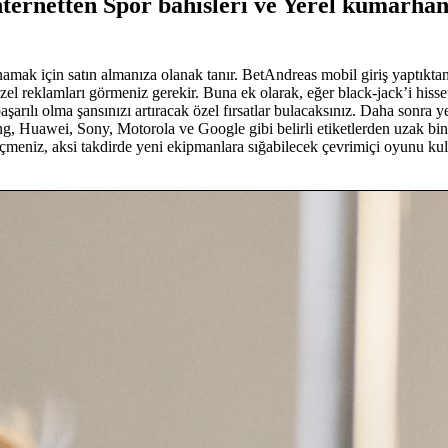
ternetten Spor bahisleri ve Yerel kumarhan
namak için satın almanıza olanak tanır. BetAndreas mobil giriş yaptıkt
zel reklamları görmeniz gerekir. Buna ek olarak, eğer black-jack’i hiss
şarılı olma şansınızı artıracak özel fırsatlar bulacaksınız. Daha sonra 
, Huawei, Sony, Motorola ve Google gibi belirli etiketlerden uzak bin
seçmeniz, aksi takdirde yeni ekipmanlara sığabilecek çevrimiçi oyunu ku